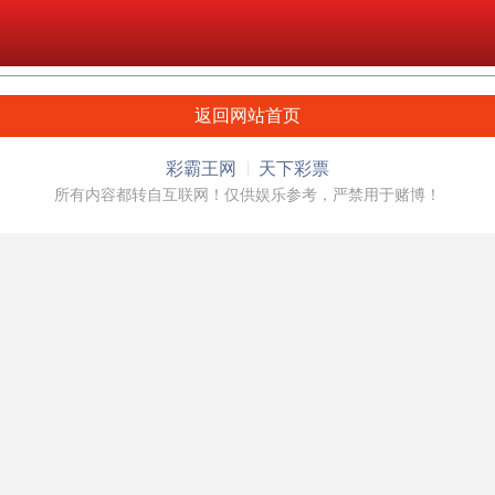
返回网站首页
彩霸王网
天下彩票
所有内容都转自互联网！仅供娱乐参考，严禁用于赌博！