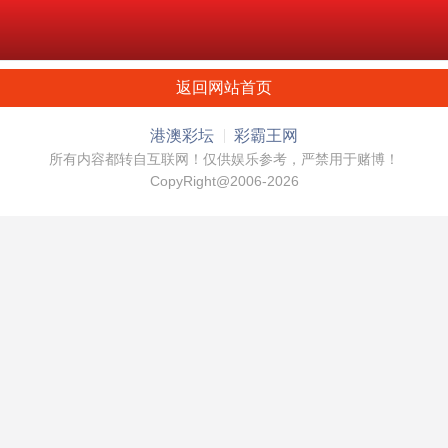
返回网站首页
港澳彩坛
彩霸王网
所有内容都转自互联网！仅供娱乐参考，严禁用于赌博！
CopyRight@2006-2026