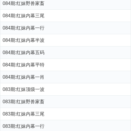
084期:红妹野兽家畜
084期:红妹内幕三尾
084期:红妹内幕一行
084期:红妹内幕半波
084期:红妹内幕五码
084期:红妹内幕平特
084期:红妹内幕一肖
083期:红妹顶级一波
083期:红妹野兽家畜
083期:红妹内幕三尾
083期:红妹内幕一行