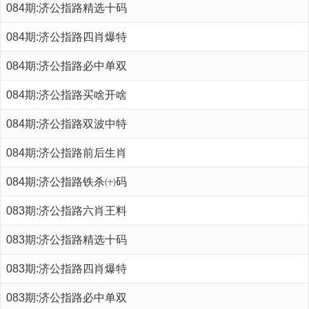
084期:济公指路精选十码
084期:济公指路四肖爆特
084期:济公指路必中单双
084期:济公指路买啥开啥
084期:济公指路双波中特
084期:济公指路前后生肖
084期:济公指路铁杀㈩码
083期:济公指路六肖王料
083期:济公指路精选十码
083期:济公指路四肖爆特
083期:济公指路必中单双